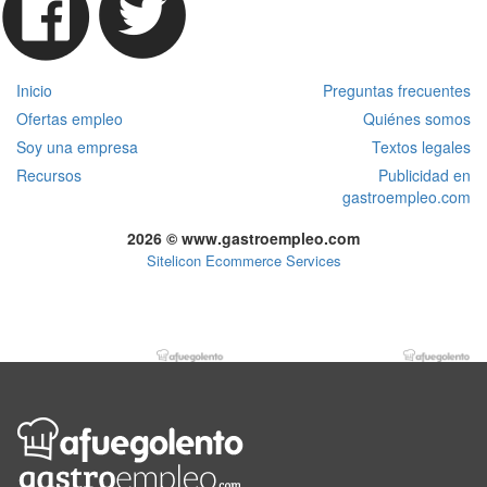
Inicio
Preguntas frecuentes
Ofertas empleo
Quiénes somos
Soy una empresa
Textos legales
Recursos
Publicidad en
gastroempleo.com
2026 © www.gastroempleo.com
Sitelicon Ecommerce Services