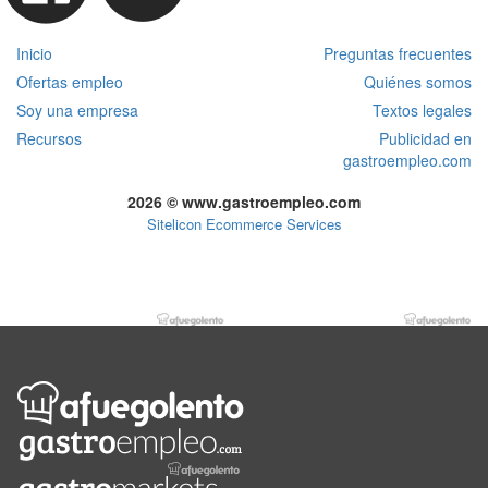
Inicio
Preguntas frecuentes
Ofertas empleo
Quiénes somos
Soy una empresa
Textos legales
Recursos
Publicidad en
gastroempleo.com
2026 © www.gastroempleo.com
Sitelicon Ecommerce Services