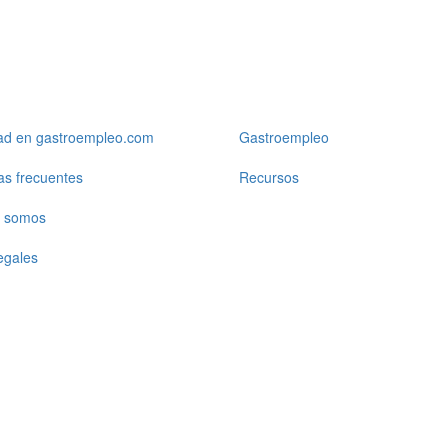
dad en gastroempleo.com
Gastroempleo
as frecuentes
Recursos
 somos
egales