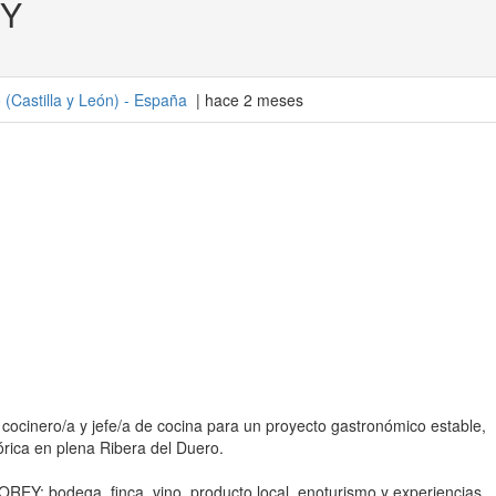
EY
o
(
Castilla y León
) -
España
| hace 2 meses
inero/a y jefe/a de cocina para un proyecto gastronómico estable,
órica en plena Ribera del Duero.
REY: bodega, finca, vino, producto local, enoturismo y experiencias