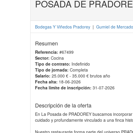
POSADA DE PRADOR
Bodegas Y Viñedos Pradorey
|
Gumiel de Mercad
Resumen
Referencia:
#67499
Sector:
Cocina
Tipo de contrato:
Indefinido
Tipo de jornada:
Completa
Salario:
25.000 € - 35.000 € brutos año
Fecha alta:
18-06-2026
Fecha límite de inscripción:
31-07-2026
Descripción de la oferta
En La Posada de PRADOREY buscamos incorporar coc
cuidado y profundamente vinculado a una finca hist
Nuestro restaurante forma parte del universo PRADO