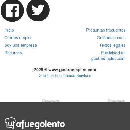
Inicio
Preguntas frecuentes
Ofertas empleo
Quiénes somos
Soy una empresa
Textos legales
Recursos
Publicidad en
gastroempleo.com
2026 © www.gastroempleo.com
Sitelicon Ecommerce Services