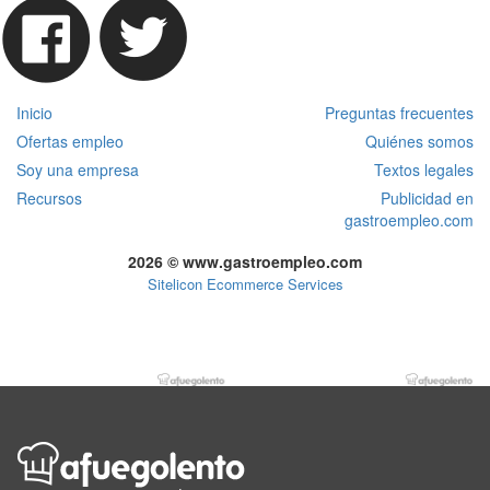
Inicio
Preguntas frecuentes
Ofertas empleo
Quiénes somos
Soy una empresa
Textos legales
Recursos
Publicidad en
gastroempleo.com
2026 © www.gastroempleo.com
Sitelicon Ecommerce Services