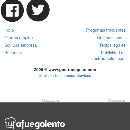
Inicio
Preguntas frecuentes
Ofertas empleo
Quiénes somos
Soy una empresa
Textos legales
Recursos
Publicidad en
gastroempleo.com
2026 © www.gastroempleo.com
Sitelicon Ecommerce Services