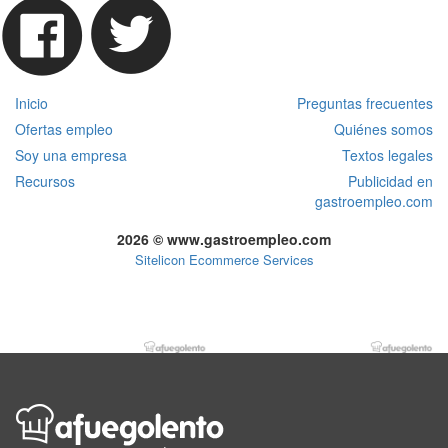
Inicio
Preguntas frecuentes
Ofertas empleo
Quiénes somos
Soy una empresa
Textos legales
Recursos
Publicidad en
gastroempleo.com
2026 © www.gastroempleo.com
Sitelicon Ecommerce Services