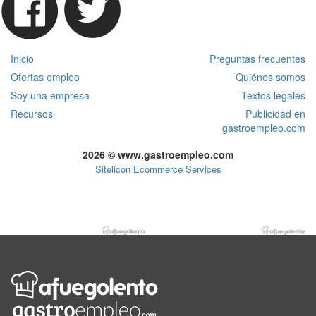
Inicio
Preguntas frecuentes
Ofertas empleo
Quiénes somos
Soy una empresa
Textos legales
Recursos
Publicidad en
gastroempleo.com
2026 © www.gastroempleo.com
Sitelicon Ecommerce Services