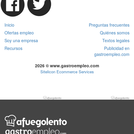
Inicio
Preguntas frecuentes
Ofertas empleo
Quiénes somos
Soy una empresa
Textos legales
Recursos
Publicidad en
gastroempleo.com
2026 © www.gastroempleo.com
Sitelicon Ecommerce Services