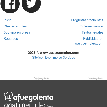
Inicio
Preguntas frecuentes
Ofertas empleo
Quiénes somos
Soy una empresa
Textos legales
Recursos
Publicidad en
gastroempleo.com
2026 © www.gastroempleo.com
Sitelicon Ecommerce Services