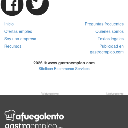
Inicio
Preguntas frecuentes
Ofertas empleo
Quiénes somos
Soy una empresa
Textos legales
Recursos
Publicidad en
gastroempleo.com
2026 © www.gastroempleo.com
Sitelicon Ecommerce Services