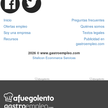
Inicio
Preguntas frecuentes
Ofertas empleo
Quiénes somos
Soy una empresa
Textos legales
Recursos
Publicidad en
gastroempleo.com
2026 © www.gastroempleo.com
Sitelicon Ecommerce Services