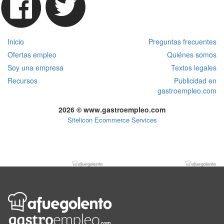
Inicio
Preguntas frecuentes
Ofertas empleo
Quiénes somos
Soy una empresa
Textos legales
Recursos
Publicidad en
gastroempleo.com
2026 © www.gastroempleo.com
Sitelicon Ecommerce Services