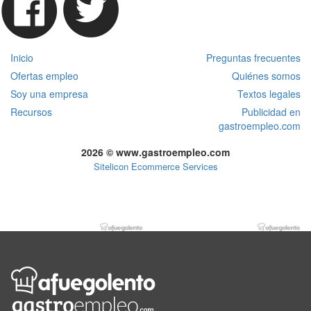
Inicio
Preguntas frecuentes
Ofertas empleo
Quiénes somos
Soy una empresa
Textos legales
Recursos
Publicidad en
gastroempleo.com
2026 © www.gastroempleo.com
Sitelicon Ecommerce Services