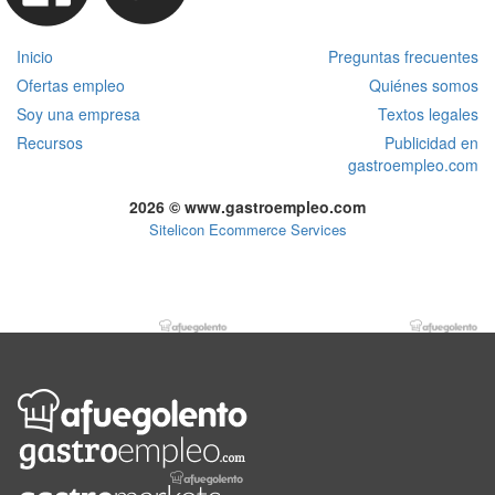
Inicio
Preguntas frecuentes
Ofertas empleo
Quiénes somos
Soy una empresa
Textos legales
Recursos
Publicidad en
gastroempleo.com
2026 © www.gastroempleo.com
Sitelicon Ecommerce Services