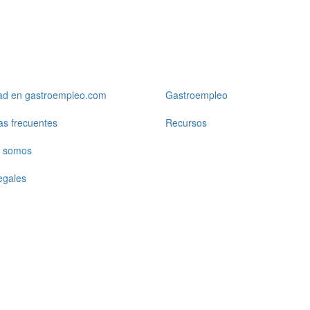
dad en gastroempleo.com
Gastroempleo
as frecuentes
Recursos
 somos
egales