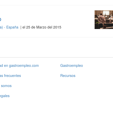
o
ña) - España
| el 25 de Marzo del 2015
dad en gastroempleo.com
Gastroempleo
as frecuentes
Recursos
 somos
egales