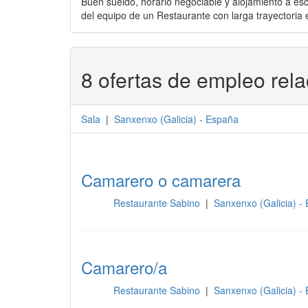
Buen sueldo, horario negociable y alojamiento a es
del equipo de un Restaurante con larga trayectoria e
8 ofertas de empleo rel
Sala
|
Sanxenxo
(
Galicia
) -
España
Camarero o camarera
Restaurante Sabino
|
Sanxenxo (Galicia) -
Sala
Camarero/a
Restaurante Sabino
|
Sanxenxo (Galicia) -
Sala