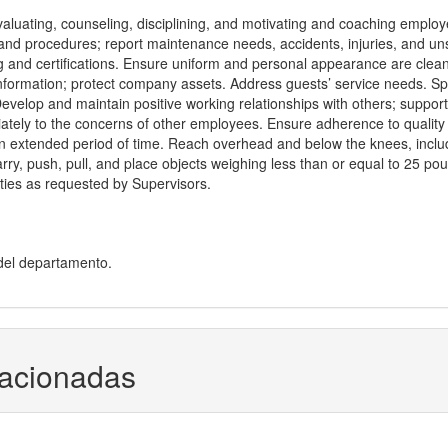
valuating, counseling, disciplining, and motivating and coaching employ
 and procedures; report maintenance needs, accidents, injuries, and un
g and certifications. Ensure uniform and personal appearance are clea
y information; protect company assets. Address guests’ service needs. S
Develop and maintain positive working relationships with others; suppor
ately to the concerns of other employees. Ensure adherence to quality
 an extended period of time. Reach overhead and below the knees, inclu
 carry, push, pull, and place objects weighing less than or equal to 25 po
ties as requested by Supervisors.
del departamento.
lacionadas