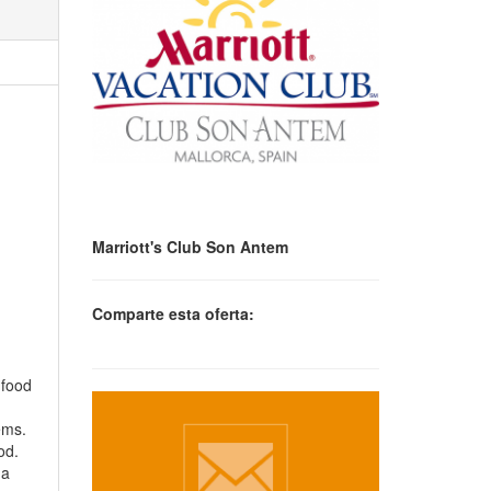
Marriott's Club Son Antem
Comparte esta oferta:
 food
ems.
od.
 a