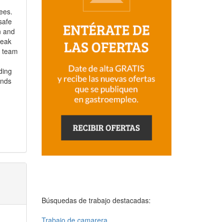
ees.
safe
n and
peak
t team
ding
unds
Búsquedas de trabajo destacadas:
Trabajo de camarera