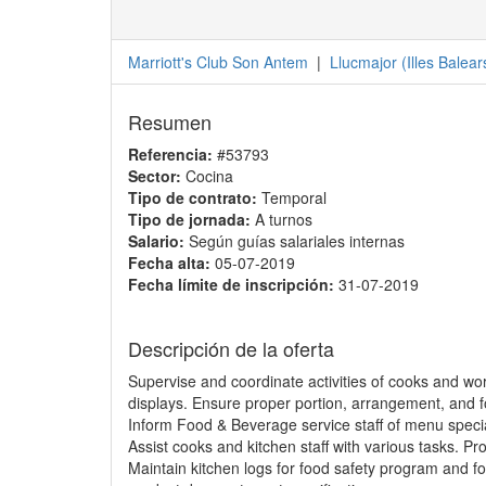
Marriott's Club Son Antem
|
Llucmajor
(
Illes Balear
Resumen
Referencia:
#53793
Sector:
Cocina
Tipo de contrato:
Temporal
Tipo de jornada:
A turnos
Salario:
Según guías salariales internas
Fecha alta:
05-07-2019
Fecha límite de inscripción:
31-07-2019
Descripción de la oferta
Supervise and coordinate activities of cooks and w
displays. Ensure proper portion, arrangement, and fo
Inform Food & Beverage service staff of menu specia
Assist cooks and kitchen staff with various tasks. P
Maintain kitchen logs for food safety program and fo