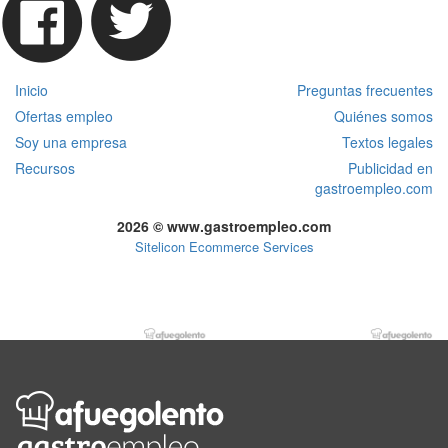
Inicio
Preguntas frecuentes
Ofertas empleo
Quiénes somos
Soy una empresa
Textos legales
Recursos
Publicidad en
gastroempleo.com
2026 © www.gastroempleo.com
Sitelicon Ecommerce Services