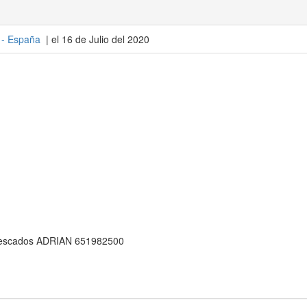
 -
España
| el 16 de Julio del 2020
y pescados ADRIAN 651982500