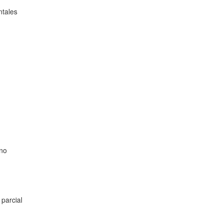
ntales
ino
parcial