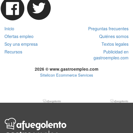
Inicio
Preguntas frecuentes
Ofertas empleo
Quiénes somos
Soy una empresa
Textos legales
Recursos
Publicidad en
gastroempleo.com
2026 © www.gastroempleo.com
Sitelicon Ecommerce Services