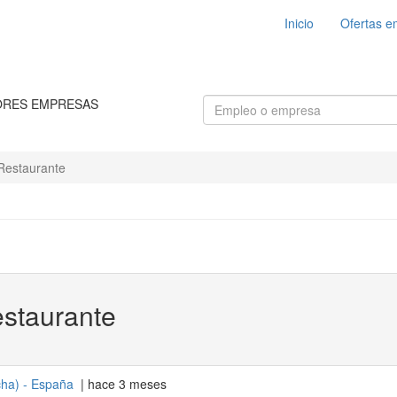
Inicio
Ofertas e
ORES EMPRESAS
Restaurante
estaurante
cha
) -
España
| hace 3 meses