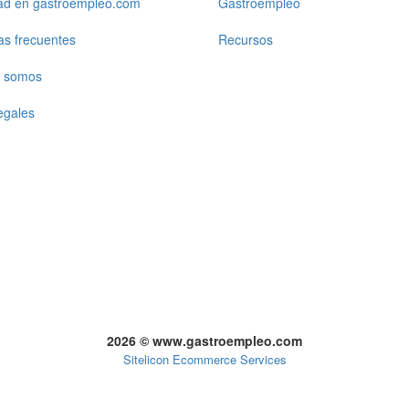
dad en gastroempleo.com
Gastroempleo
as frecuentes
Recursos
 somos
egales
2026 © www.gastroempleo.com
Sitelicon Ecommerce Services