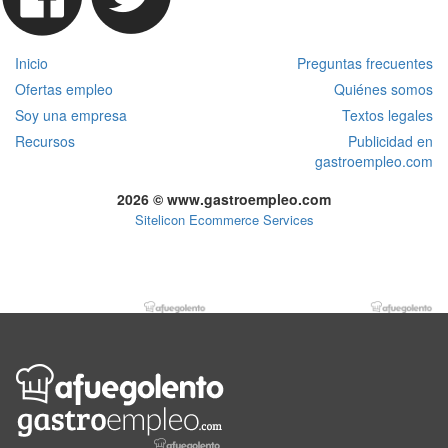
Inicio
Preguntas frecuentes
Ofertas empleo
Quiénes somos
Soy una empresa
Textos legales
Recursos
Publicidad en
gastroempleo.com
2026 © www.gastroempleo.com
Sitelicon Ecommerce Services