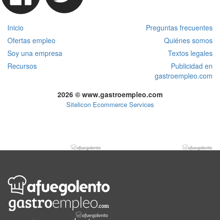
Inicio
Preguntas frecuentes
Ofertas empleo
Quiénes somos
Soy una empresa
Textos legales
Recursos
Publicidad en
gastroempleo.com
2026 © www.gastroempleo.com
Sitelicon Ecommerce Services