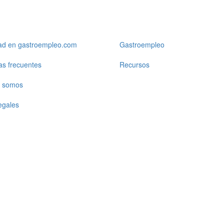
dad en gastroempleo.com
Gastroempleo
as frecuentes
Recursos
 somos
egales