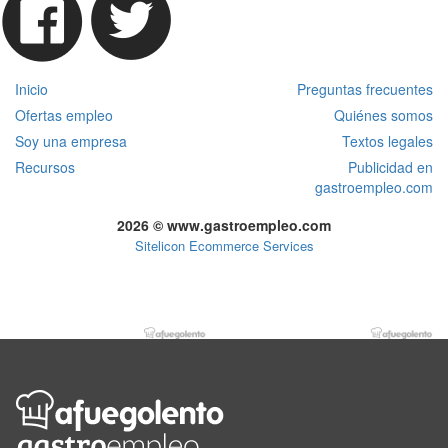
Inicio
Preguntas frecuentes
Ofertas empleo
Quiénes somos
Soy una empresa
Textos legales
Recursos
Publicidad en
gastroempleo.com
2026 © www.gastroempleo.com
Sitelicon Ecommerce Services