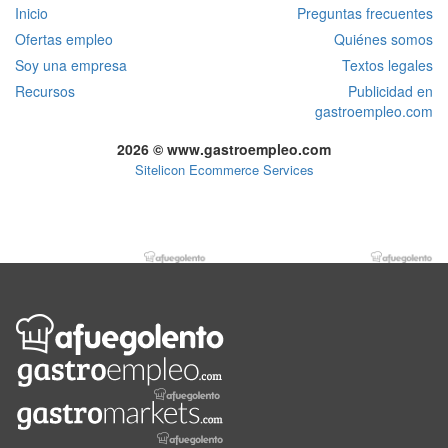
Inicio
Preguntas frecuentes
Ofertas empleo
Quiénes somos
Soy una empresa
Textos legales
Recursos
Publicidad en
gastroempleo.com
2026 © www.gastroempleo.com
Sitelicon Ecommerce Services