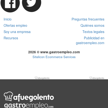
Inicio
Preguntas frecuentes
Ofertas empleo
Quiénes somos
Soy una empresa
Textos legales
Recursos
Publicidad en
gastroempleo.com
2026 © www.gastroempleo.com
Sitelicon Ecommerce Services