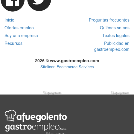
Inicio
Preguntas frecuentes
Ofertas empleo
Quiénes somos
Soy una empresa
Textos legales
Recursos
Publicidad en
gastroempleo.com
2026 © www.gastroempleo.com
Sitelicon Ecommerce Services