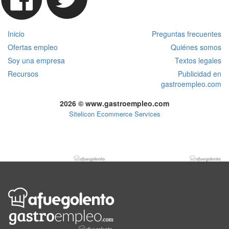
Inicio
Preguntas frecuentes
Ofertas empleo
Quiénes somos
Soy una empresa
Textos legales
Recursos
Publicidad en
gastroempleo.com
2026 © www.gastroempleo.com
Sitelicon Ecommerce Services