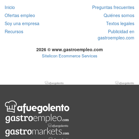
Inicio
Preguntas frecuentes
Ofertas empleo
Quiénes somos
Soy una empresa
Textos legales
Recursos
Publicidad en
gastroempleo.com
2026 © www.gastroempleo.com
Sitelicon Ecommerce Services