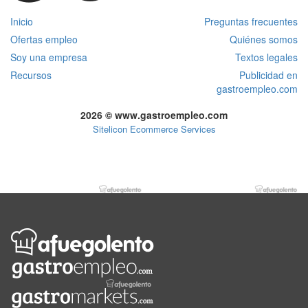
Inicio
Preguntas frecuentes
Ofertas empleo
Quiénes somos
Soy una empresa
Textos legales
Recursos
Publicidad en
gastroempleo.com
2026 © www.gastroempleo.com
Sitelicon Ecommerce Services