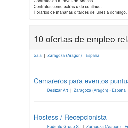
Contratación a través de Adecco.
Contratos como extras o de continuo.
Horarios de mañanas o tardes de lunes a domingo.
10 ofertas de empleo re
Sala
|
Zaragoza
(
Aragón
) -
España
Camareros para eventos puntu
Deslizar Art
|
Zaragoza (Aragón) - España
Sala
Hostess / Recepcionista
Fudento Group S.l
|
Zaragoza (Aragón) - 
Sala