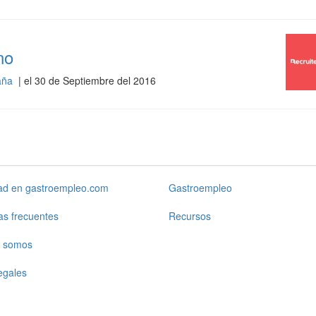
no
paña
| el 30 de Septiembre del 2016
dad en gastroempleo.com
Gastroempleo
as frecuentes
Recursos
 somos
egales