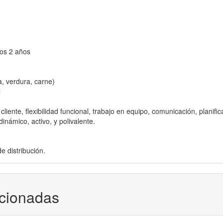
nos 2 años
a, verdura, carne)
l
liente, flexibilidad funcional, trabajo en equipo, comunicación, planific
inámico, activo, y polivalente.
e distribución.
acionadas