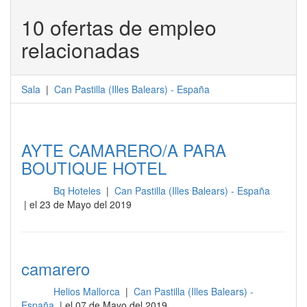
10 ofertas de empleo
relacionadas
Sala
|
Can Pastilla
(
Illes Balears
) -
España
AYTE CAMARERO/A PARA
BOUTIQUE HOTEL
Bq Hoteles
|
Can Pastilla (Illes Balears) - España
Sala
| el 23 de Mayo del 2019
camarero
Helios Mallorca
|
Can Pastilla (Illes Balears) -
Sala
España
| el 07 de Mayo del 2019