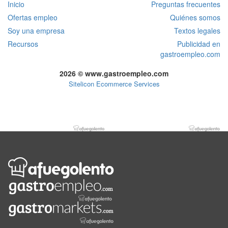
Inicio
Preguntas frecuentes
Ofertas empleo
Quiénes somos
Soy una empresa
Textos legales
Recursos
Publicidad en
gastroempleo.com
2026 © www.gastroempleo.com
Sitelicon Ecommerce Services