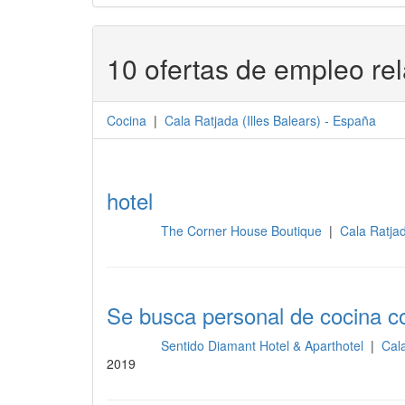
10 ofertas de empleo re
Cocina
|
Cala Ratjada
(
Illes Balears
) -
España
hotel
The Corner House Boutique
|
Cala Ratjad
Cocina
Se busca personal de cocina c
Sentido Diamant Hotel & Aparthotel
|
Cala
Cocina
2019