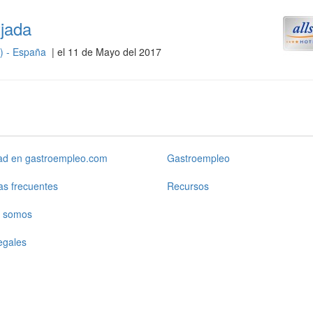
tjada
s) - España
| el 11 de Mayo del 2017
dad en gastroempleo.com
Gastroempleo
as frecuentes
Recursos
 somos
egales