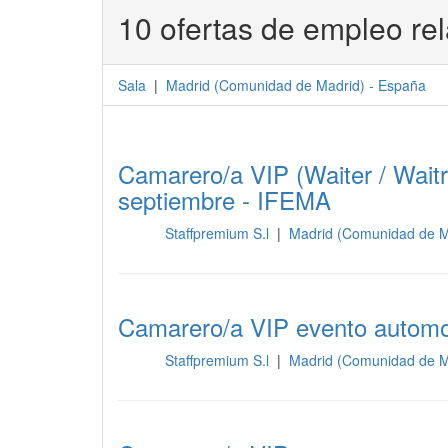
10 ofertas de empleo re
Sala
|
Madrid
(
Comunidad de Madrid
) -
España
Camarero/a VIP (Waiter / Waitr
septiembre - IFEMA
Staffpremium S.l
|
Madrid (Comunidad de M
Sala
Camarero/a VIP evento automov
Staffpremium S.l
|
Madrid (Comunidad de M
Sala