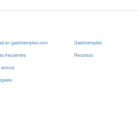
dad en gastroempleo.com
Gastroempleo
as frecuentes
Recursos
 somos
egales