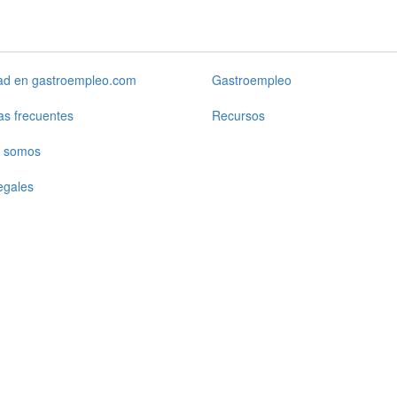
dad en gastroempleo.com
Gastroempleo
as frecuentes
Recursos
 somos
egales