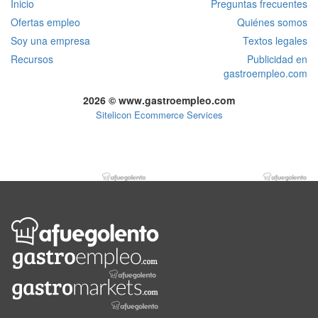
Inicio
Preguntas frecuentes
Ofertas empleo
Quiénes somos
Soy una empresa
Textos legales
Recursos
Publicidad en
gastroempleo.com
2026 © www.gastroempleo.com
Sitelicon Ecommerce Services