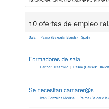
INCORPORACION EN UNA CADENA HOTELERA CO
10 ofertas de empleo re
Sala
|
Palma
(
Balearic Islands
) -
Spain
Formadores de sala.
Partner Desarrollo
|
Palma (Balearic Island
Sala
Se necesitan camarer@s
Iván González Medina
|
Palma (Balearic Is
Sala