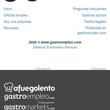
Inicio
Preguntas frecuentes
Ofertas empleo
Quiénes somos
Soy una empresa
Textos legales
Recursos
Publicidad en
gastroempleo.com
2026 © www.gastroempleo.com
Sitelicon Ecommerce Services