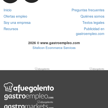
Inicio
Preguntas frecuentes
Ofertas empleo
Quiénes somos
Soy una empresa
Textos legales
Recursos
Publicidad en
gastroempleo.com
2026 © www.gastroempleo.com
Sitelicon Ecommerce Services