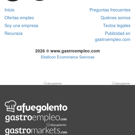
Inicio
Preguntas frecuentes
Ofertas empleo
Quiénes somos
Soy una empresa
Textos legales
Recursos
Publicidad en
gastroempleo.com
2026 © www.gastroempleo.com
Sitelicon Ecommerce Services