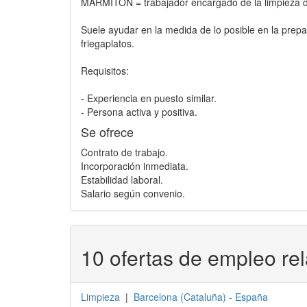
MARMITÓN = trabajador encargado de la limpieza del
Suele ayudar en la medida de lo posible en la prepar
friegaplatos.
Requisitos:
- Experiencia en puesto similar.
- Persona activa y positiva.
Se ofrece
Contrato de trabajo.
Incorporación inmediata.
Estabilidad laboral.
Salario según convenio.
10 ofertas de empleo re
Limpieza
|
Barcelona
(
Cataluña
) -
España