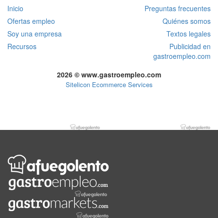
Inicio
Preguntas frecuentes
Ofertas empleo
Quiénes somos
Soy una empresa
Textos legales
Recursos
Publicidad en
gastroempleo.com
2026 © www.gastroempleo.com
Sitelicon Ecommerce Services