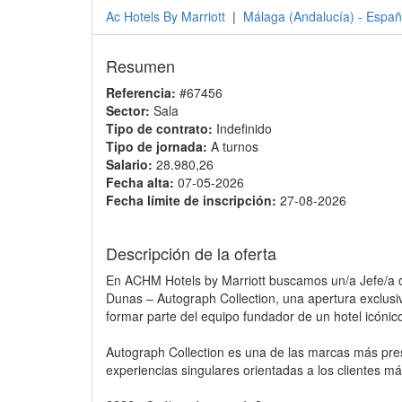
Ac Hotels By Marriott
|
Málaga
(
Andalucía
) -
Españ
Resumen
Referencia:
#67456
Sector:
Sala
Tipo de contrato:
Indefinido
Tipo de jornada:
A turnos
Salario:
28.980,26
Fecha alta:
07-05-2026
Fecha límite de inscripción:
27-08-2026
Descripción de la oferta
En ACHM Hotels by Marriott buscamos un/a Jefe/a d
Dunas – Autograph Collection, una apertura exclus
formar parte del equipo fundador de un hotel icónic
Autograph Collection es una de las marcas más prest
experiencias singulares orientadas a los clientes má