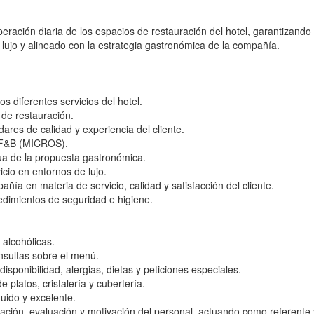
eración diaria de los espacios de restauración del hotel, garantizando
 lujo y alineado con la estrategia gastronómica de la compañía.
os diferentes servicios del hotel.
 de restauración.
dares de calidad y experiencia del cliente.
e F&B (MICROS).
nua de la propuesta gastronómica.
cio en entornos de lujo.
ía en materia de servicio, calidad y satisfacción del cliente.
cedimientos de seguridad e higiene.
 alcohólicas.
onsultas sobre el menú.
sponibilidad, alergias, dietas y peticiones especiales.
 platos, cristalería y cubertería.
luido y excelente.
mación, evaluación y motivación del personal, actuando como referente 