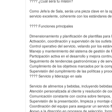
???? ¿Cuál será tu misión?
Como Jefe/a de Sala, serás una pieza clave en la op
servicio excelente, coherente con los estándares de
???? Funciones principales
Dimensionamiento y planificación de plantillas para l
Activación, coordinación y supervisión de los outlets
Control operativo del servicio, velando por los están
Manejo y mantenimiento del sistema de gestión d
Participación activa en el desarrollo y mejora conti
Seguimiento de tendencias gastronómicas y de servi
Cumplimiento de los objetivos marcados por la compañ
Supervisión del cumplimiento de las políticas y pro
????️ Servicio y liderazgo en sala
Servicio de alimentos y bebidas, incluyendo bebidas
Atención personalizada al cliente y resolución de c
Comunicación constante con cocina sobre tiempos, di
Supervisión de la presentación, limpieza y montaje de
Coordinación del equipo para asegurar un servicio f
Apoyo a la dirección en procesos de selección, for