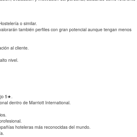
stelería o similar.
 valorarán también perfiles con gran potencial aunque tengan menos
ción al cliente.
alto nivel.
ujo 5★.
onal dentro de Marriott International.
ios.
profesional.
mpañías hoteleras más reconocidas del mundo.
/a.