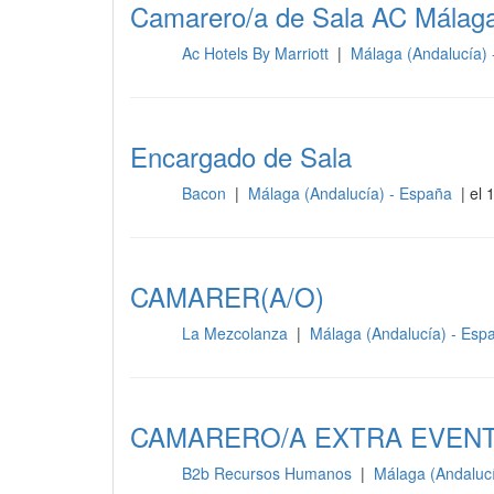
Camarero/a de Sala AC Málaga
Ac Hotels By Marriott
|
Málaga (Andalucía)
Sala
Encargado de Sala
Bacon
|
Málaga (Andalucía) - España
| el 
Sala
CAMARER(A/O)
La Mezcolanza
|
Málaga (Andalucía) - Es
Sala
CAMARERO/A EXTRA EVEN
B2b Recursos Humanos
|
Málaga (Andaluc
Sala