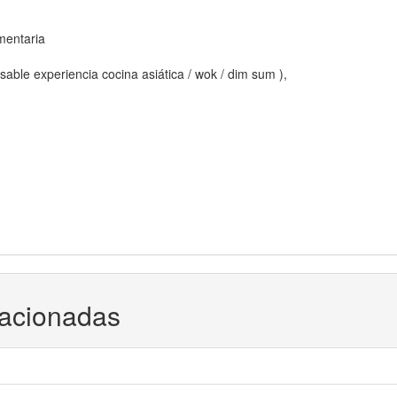
mentaria
sable experiencia cocina asiática / wok / dim sum ),
lacionadas